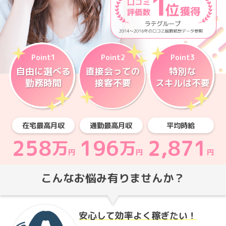
point1
point2
point3
自由に選べる
直接会っての
特別な
勤務時間
接客不要
スキルは不要
在宅最高月収
通勤最高月収
平均時給
258
196
2,871
万
万
円
円
円
こんなお悩み有りませんか？
安心して効率よく稼ぎたい！