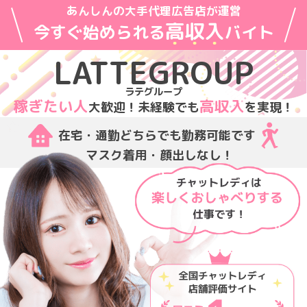
あんしんの大手代理広告店が運営
高
収
入
今すぐ始められる
バイト
LATTEGROUP
稼ぎたい人
高収入
大歓迎！
未経験でも
を実現！
在宅・通勤どちらでも勤務可能です
マスク着用・顔出しなし！