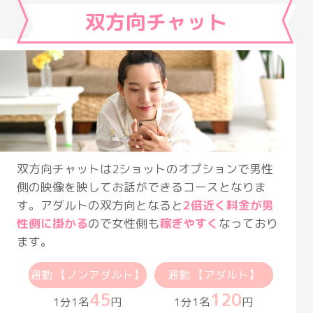
双方向チャット
双方向チャットは2ショットのオプションで男性
側の映像を映してお話ができるコースとなりま
す。アダルトの双方向となると
2倍近く料金が男
性側に掛かる
ので女性側も
稼ぎやすく
なっており
ます。
通勤 【ノンアダルト】
通勤 【アダルト】
45
120
1分1名
円
1分1名
円