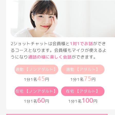
2ショットチャットは会員様と
1対1でお話
ができ
るコースとなります。会員様もマイクが使えるよ
うになり
通話の様に楽しく会話
ができます。
通勤 【ノンアダルト】
通勤 【アダルト】
45
75
1分1名
円
1分1名
円
在宅 【ノンアダルト】
在宅 【アダルト】
60
100
1分1名
円
1分1名
円