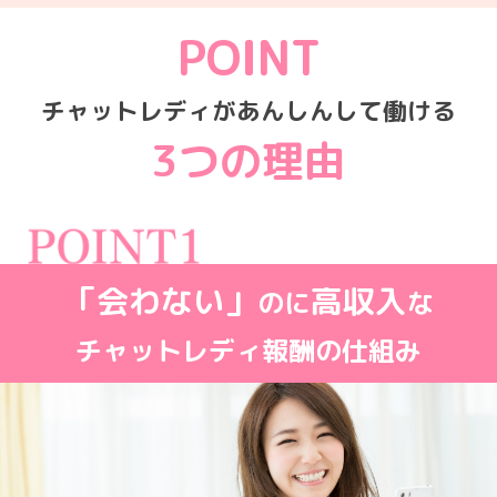
POINT
チャットレディがあんしんして働ける
3つの理由
「会わない」
高収入
のに
な
チャットレディ報酬の仕組み