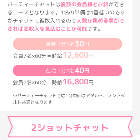
パーティーチャットは
複数の会員様とお話
ができ
るコースとなります。1名の単価は1番低いのです
がチャットに複数入れるので
人数を集める事がで
きれば高収入を見込むことが可能
です。
30
通勤 1分1名
円
12,600
会員7名×60分＝時給
円
40
在宅 1分1名
円
16,800
会員7名×60分＝時給
円
※パーティーチャットでは1分単価はアダルト、ノンアダ
ルト共通となります
2ショットチャット