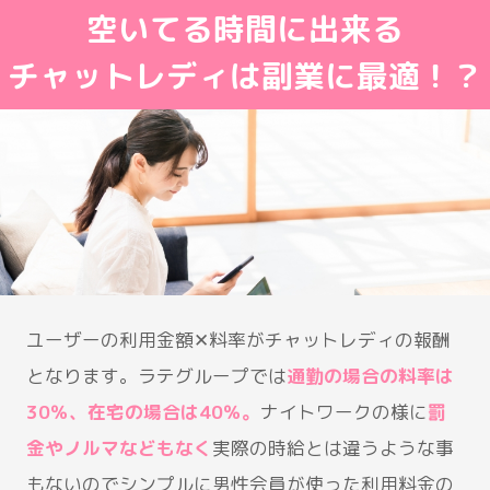
空いてる時間に出来る
チャットレディは副業に最適！？
ユーザーの利用金額✕料率がチャットレディの報酬
となります。ラテグループでは
通勤の場合の料率は
30％、在宅の場合は40％。
ナイトワークの様に
罰
金やノルマなどもなく
実際の時給とは違うような事
もないのでシンプルに男性会員が使った利用料金の